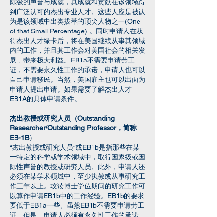
际级的声誉与成就，其成就和贡献在该领域得
到广泛认可的杰出专业人才。这些人应是被认
为是该领域中出类拔萃的顶尖人物之一(One
of that Small Percentage) 。同时申请人在获
得杰出人才绿卡后，将在美国继续从事其领域
内的工作，并且其工作会对美国社会的相关发
展，带来极大利益。EB1a不需要申请劳工
证，不需要永久性工作的承诺，申请人也可以
自己申请移民。当然，美国雇主也可以出面为
申请人提出申请。如果需要了解杰出人才
EB1A的具体申请条件。
杰出教授或研究人员（Outstanding
Researcher/Outstanding Professor，简称
EB-1B）
“杰出教授或研究人员”或EB1b是指那些在某
一特定的科学或学术领域中，取得国家级或国
际性声誉的教授或研究人员。此外，申请人还
必须在某学术领域中，至少执教或从事研究工
作三年以上。攻读博士学位期间的研究工作可
以算作申请EB1b中的工作经验。EB1b的要求
要低于EB1a一些。虽然EB1b不需要申请劳工
证，但是，申请人必须有永久性工作的承诺，